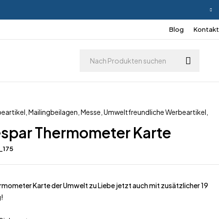
Blog
Kontakt
eartikel
,
Mailingbeilagen
,
Messe
,
Umweltfreundliche Werbeartikel
,
espar Thermometer Karte
_175
mometer Karte der Umwelt zu Liebe jetzt auch mit zusätzlicher 19
g!