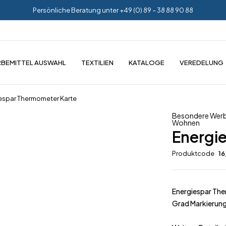
Persönliche Beratung unter +49 (0) 89 – 38 88 90 88
BEMITTEL AUSWAHL
TEXTILIEN
KATALOGE
VEREDELUNG
espar Thermometer Karte
Besondere Werb
Wohnen
Energi
Produktcode
16
Energiespar Ther
Grad Markierun