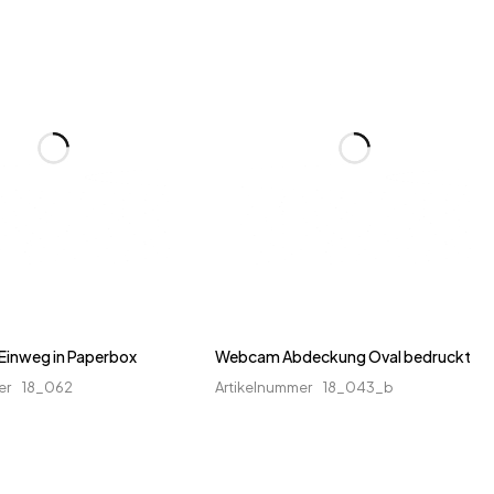
Einweg in Paperbox
Webcam Abdeckung Oval bedruckt
er
18_062
Artikelnummer
18_043_b