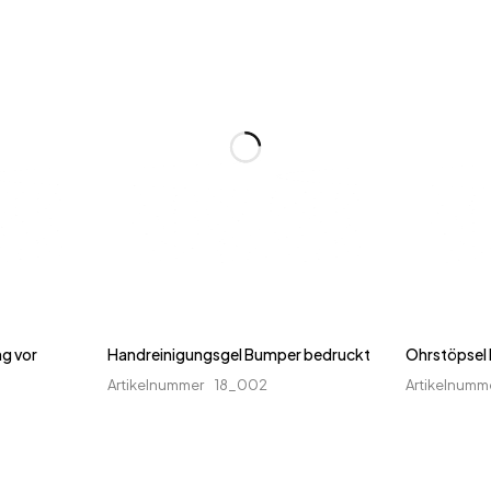
g vor
Handreinigungsgel Bumper bedruckt
Ohrstöpsel 
Artikelnummer
18_002
Artikelnumm