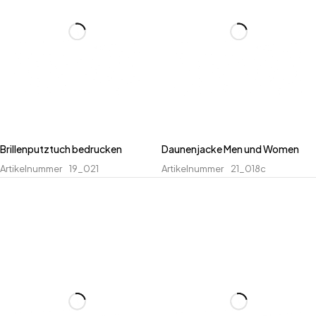
Brillenputztuch bedrucken
Daunenjacke Men und Women
Artikelnummer
19_021
Artikelnummer
21_018c