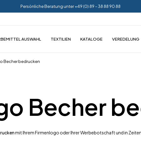
Persönliche Beratung unter +49 (0) 89 – 38 88 90 88
BEMITTEL AUSWAHL
TEXTILIEN
KATALOGE
VEREDELUNG
go Becher bedrucken
 go Becher b
drucken
mit Ihrem Firmenlogo oder Ihrer Werbebotschaft und in Zeite