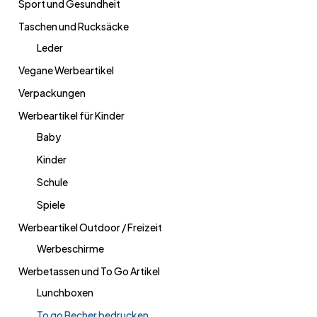
Sport und Gesundheit
Taschen und Rucksäcke
Leder
Vegane Werbeartikel
Verpackungen
Werbeartikel für Kinder
Baby
Kinder
Schule
Spiele
Werbeartikel Outdoor / Freizeit
Werbeschirme
Werbetassen und To Go Artikel
Lunchboxen
To go Becher bedrucken