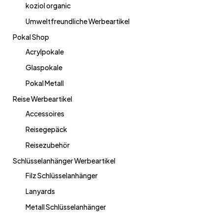
koziol organic
Umweltfreundliche Werbeartikel
Pokal Shop
Acrylpokale
Glaspokale
Pokal Metall
Reise Werbeartikel
Accessoires
Reisegepäck
Reisezubehör
Schlüsselanhänger Werbeartikel
Filz Schlüsselanhänger
Lanyards
Metall Schlüsselanhänger