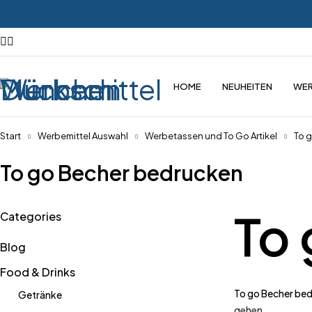
HOME
NEUHEITEN
WER
Start
Werbemittel Auswahl
Werbetassen und To Go Artikel
To 
To go Becher bedrucken
To
Categories
Blog
Food & Drinks
To go Becher be
Getränke
gehen.