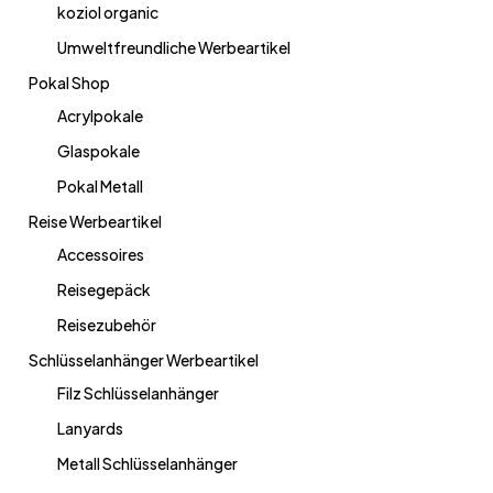
koziol organic
Umweltfreundliche Werbeartikel
Pokal Shop
Acrylpokale
Glaspokale
Pokal Metall
Reise Werbeartikel
Accessoires
Reisegepäck
Reisezubehör
Schlüsselanhänger Werbeartikel
Filz Schlüsselanhänger
Lanyards
Metall Schlüsselanhänger