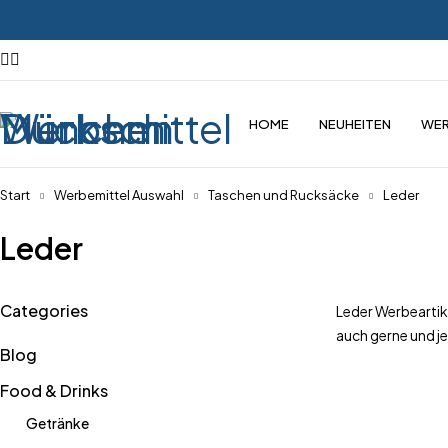
HOME
NEUHEITEN
WER
Start
Werbemittel Auswahl
Taschen und Rucksäcke
Leder
Leder
Categories
Leder Werbeartike
auch gerne und je
Blog
Food & Drinks
Getränke