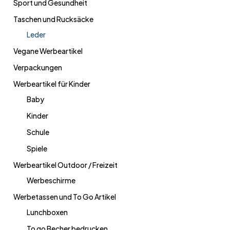
Sport und Gesundheit
Taschen und Rucksäcke
Leder
Vegane Werbeartikel
Verpackungen
Werbeartikel für Kinder
Baby
Kinder
Schule
Spiele
Werbeartikel Outdoor / Freizeit
Werbeschirme
Werbetassen und To Go Artikel
Lunchboxen
To go Becher bedrucken