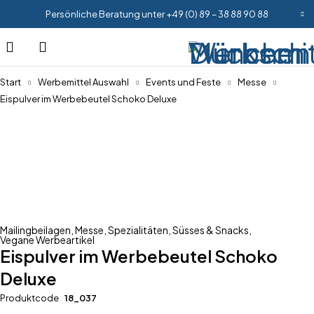
Persönliche Beratung unter +49 (0) 89 – 38 88 90 88
Start
Werbemittel Auswahl
Events und Feste
Messe
Eispulver im Werbebeutel Schoko Deluxe
Mailingbeilagen
,
Messe
,
Spezialitäten
,
Süsses & Snacks
,
Vegane Werbeartikel
Eispulver im Werbebeutel Schoko
Deluxe
Produktcode
18_037