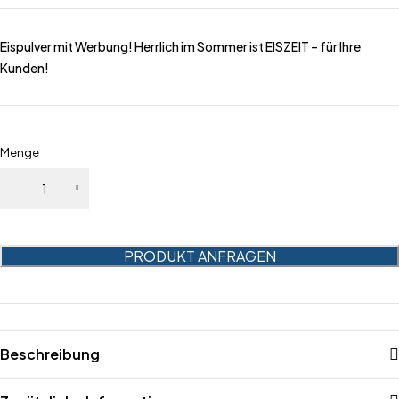
Eispulver mit Werbung! Herrlich im Sommer ist EISZEIT – für Ihre
Kunden!
Menge
Eispulver im
Werbebeutel
Schoko
Deluxe
PRODUKT ANFRAGEN
Menge
Beschreibung