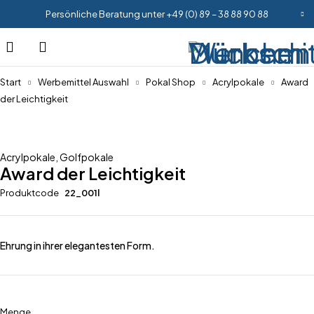
Persönliche Beratung unter +49 (0) 89 – 38 88 90 88
Start
Werbemittel Auswahl
Pokal Shop
Acrylpokale
Award
der Leichtigkeit
Acrylpokale
,
Golfpokale
Award der Leichtigkeit
Produktcode
22_001l
Ehrung in ihrer elegantesten Form.
Menge