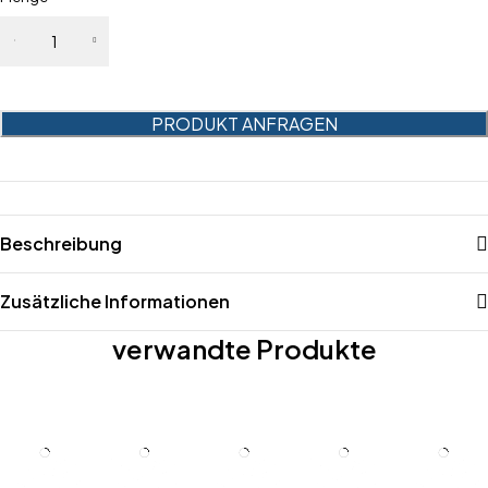
Award der
Leichtigkeit
Menge
PRODUKT ANFRAGEN
Beschreibung
Zusätzliche Informationen
verwandte Produkte